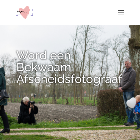
Word een
Bekwaam
Afscheidsfotograaf